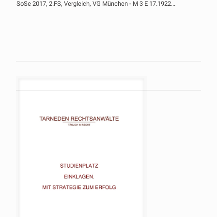
21 Studienplätze Humanmedizin
WS 19/20, 1. FS, VG Hannover Az. 8 C 4915/19 ...