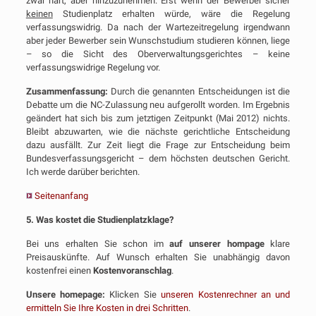
zwar hart, aber hinzuzunehmen: Erst wenn der Bewerber sicher
keinen
Studienplatz erhalten würde, wäre die Regelung
verfassungswidrig. Da nach der Wartezeitregelung irgendwann
aber jeder Bewerber sein Wunschstudium studieren können, liege
– so die Sicht des Oberverwaltungsgerichtes – keine
verfassungswidrige Regelung vor.
Zusammenfassung:
Durch die genannten Entscheidungen ist die
Debatte um die NC-Zulassung neu aufgerollt worden. Im Ergebnis
geändert hat sich bis zum jetztigen Zeitpunkt (Mai 2012) nichts.
Bleibt abzuwarten, wie die nächste gerichtliche Entscheidung
dazu ausfällt. Zur Zeit liegt die Frage zur Entscheidung beim
Bundesverfassungsgericht – dem höchsten deutschen Gericht.
Ich werde darüber berichten.
Seitenanfang
5. Was kostet die Studienplatzklage?
Bei uns erhalten Sie schon im
auf unserer hompage
klare
Preisauskünfte. Auf Wunsch erhalten Sie unabhängig davon
kostenfrei einen
Kostenvoranschlag
.
Unsere homepage:
Klicken Sie
unseren Kostenrechner an und
ermitteln Sie Ihre Kosten in drei Schritten
.