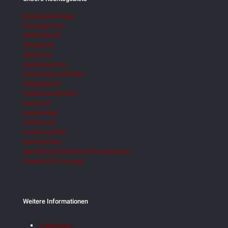
Studienplatzklage
Prüfungsrecht
BAföG-Recht
Schulrecht
Strafrecht
Ausländerrecht
Scheidung Ausländer
Bußgeldrecht
Verkehrsstrafrecht
Autorecht
Autoleasing
LKW-Recht
Verkehrsunfall
Unterlassung
Abmahnung Urheberrechtsverletzung
Solarrecht PV-Anlage
Weitere Informationen
Impressum