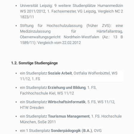
Universität Leipzig: 9 weitere Studienplätze Humanmedizin
WS 2011/2012, 1. Fachsemester, VG Leipzig, Vergleich NC 2
1823/11
Stiftung für Hochschulzulassung (früher ZVS): eine
Medizinzulassung für Härtefallantrag,
Oberverwaltungsgericht Nordrhein-Westfalen (Az.: 13 B
1589/11): Vergleich vom 22.02.2012
1.2. Sonstige Studiengänge
ein Studienplatz
Soziale Arbeit
, Ostfalia Wolfenbüttel, WS
11/12, 1. FS
ein Studienplatz
Erziehung und Bildung
, 1. FS,
Fachhochschule Kiel, WS 11/12
ein Studienplatz
Wirtschaftsinformatik
, 5. FS, WS 11/12,
HTW Dresden
ein Studienplatz
Tourismus Management
, 1. FS. Hochschule
München, SoSe 2011
ein 1 Studienplatz
Sonderpädogogik (B.A.)
, OVG